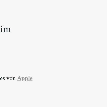
 im
res von
⁠Apple⁠