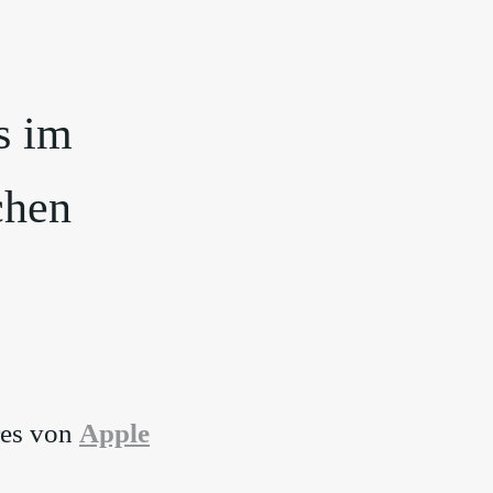
s im
chen
res von
⁠Apple⁠