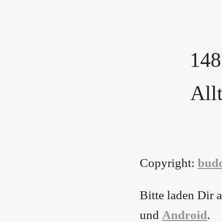
148
All
Copyright:
⁠bud
Bitte laden Dir
und
⁠Android⁠
.