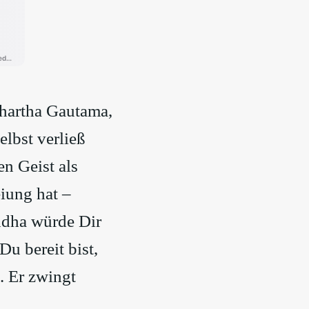
dhartha Gautama,
elbst verließ
n Geist als
eiung hat –
ddha würde Dir
u bereit bist,
. Er zwingt