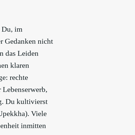
t Du, im
r Gedanken nicht
en das Leiden
nen klaren
e: rechte
er Lebenserwerb,
 Du kultivierst
Upekkha). Viele
enheit inmitten