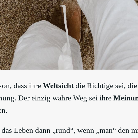
von, dass ihre
Weltsicht
die Richtige sei, di
nung. Der einzig wahre Weg sei ihre
Meinu
en.
t das Leben dann „rund“, wenn „man“ den m