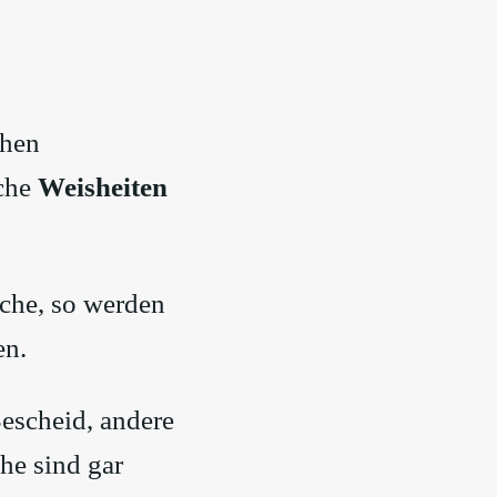
chen
sche
Weisheiten
he, so werden
en.
escheid, andere
he sind gar