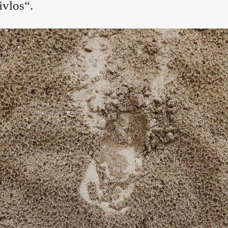
ivlos“.