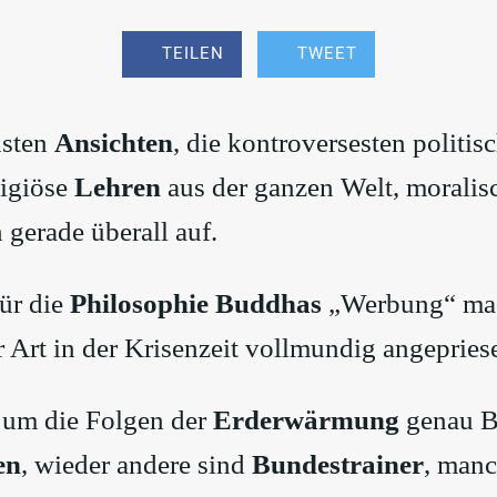
TEILEN
TWEET
hsten
Ansichten
, die kontroversesten politis
eligiöse
Lehren
aus der ganzen Welt, morali
n gerade überall auf.
für die
Philosophie Buddhas
„Werbung“ mac
 Art in der Krisenzeit vollmundig angepries
 um die Folgen der
Erderwärmung
genau B
en
, wieder andere sind
Bundestrainer
, manc