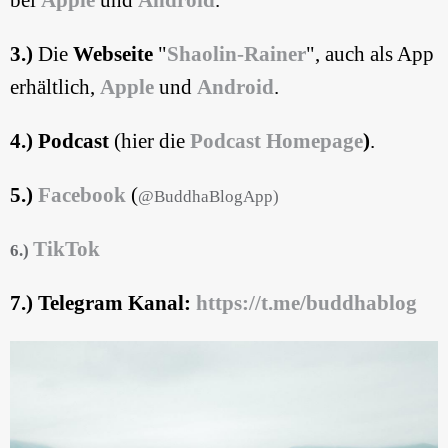
bei
Apple
und
Android
.
3.)
Die
Webseite
"
Shaolin-Rainer
", auch als App
erhältlich,
Apple
und
Android
.
4.)
Podcast
(hier die
Podcast Homepage
)
.
5.)
Facebook
(
@BuddhaBlogApp)
TikTok
6.)
7.) Telegram Kanal:
https://t.me/buddhablog