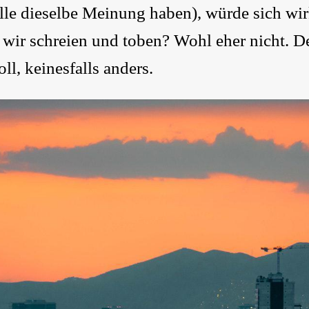
lle dieselbe Meinung haben), würde sich wir
 wir schreien und toben? Wohl eher nicht. 
l, keinesfalls anders.