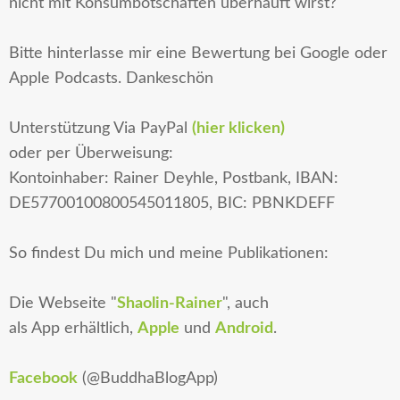
nicht mit Konsumbotschaften überhäuft wirst?
Bitte hinterlasse mir eine Bewertung bei Google oder
Apple Podcasts. Dankeschön
Unterstützung
Via PayPal
(hier klicken)
oder per Überweisung:
Kontoinhaber: Rainer Deyhle, Postbank, IBAN:
DE57700100800545011805, BIC: PBNKDEFF
So findest Du mich und meine Publikationen:
Die
Webseite
"
Shaolin-Rainer
", auch
als
App
erhältlich,
Apple
und
Android
.
Facebook
(@BuddhaBlogApp)