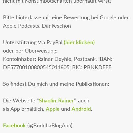
nicht mit Konsumbotschaften überhäuft wirst?
Bitte hinterlasse mir eine Bewertung bei Google oder
Apple Podcasts. Dankeschön
Unterstützung
Via PayPal
(hier klicken)
oder per Überweisung:
Kontoinhaber: Rainer Deyhle, Postbank, IBAN:
DE57700100800545011805, BIC: PBNKDEFF
So findest Du mich und meine Publikationen:
Die
Webseite
"
Shaolin-Rainer
", auch
als
App
erhältlich,
Apple
und
Android
.
Facebook
(@BuddhaBlogApp)