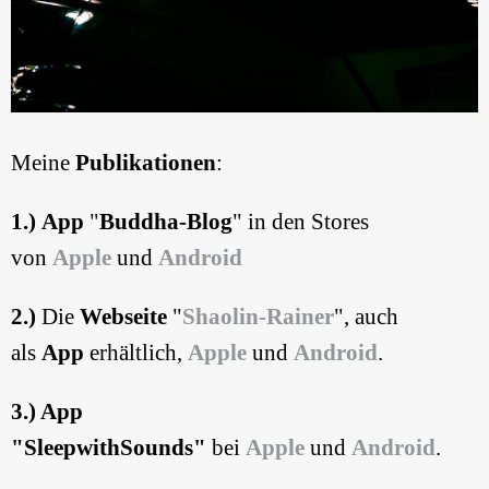
Meine
Publikationen
:
1.) App
"
Buddha-Blog
" in den Stores
von
Apple
und
Android
2.)
Die
Webseite
"
Shaolin-Rainer
", auch
als
App
erhältlich,
Apple
und
Android
.
3.) App
"SleepwithSounds"
bei
Apple
und
Android
.