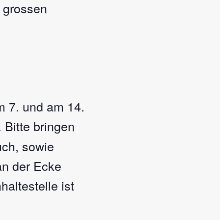
r grossen
am 7. und am 14.
 Bitte bringen
uch, sowie
an der Ecke
altestelle ist