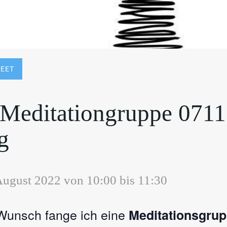
EET
t Meditationgruppe 0711
g
 August 2022 von 10:00 bis 11:30 
 Wunsch fange ich eine
Meditationsgru