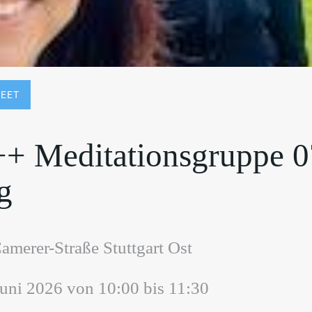
EET
++ Meditationsgruppe 0
g
merer-Straße Stuttgart Ost
Juni 2026 von 10:00 bis 11:30 