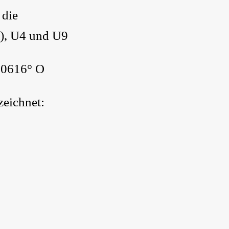
 die
m), U4 und U9
20616° O
zeichnet: