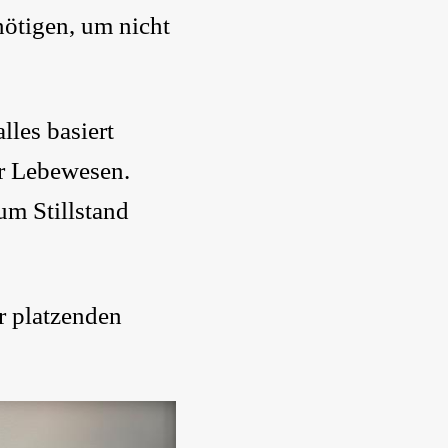
enötigen, um nicht
les basiert
ler Lebewesen.
um Stillstand
er platzenden