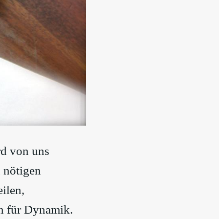
rd von uns
n nötigen
ilen,
h für Dynamik.