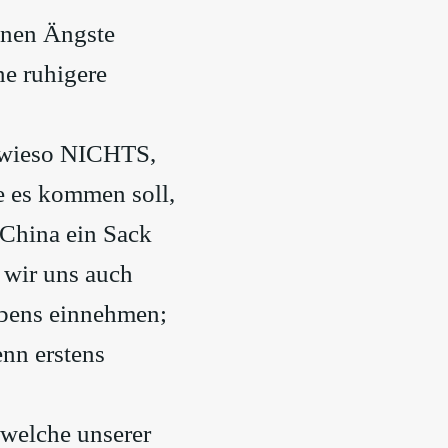
genen Ängste
ne ruhigere
owieso NICHTS,
e es kommen soll,
 China ein Sack
n wir uns auch
ebens einnehmen;
enn erstens
 welche unserer