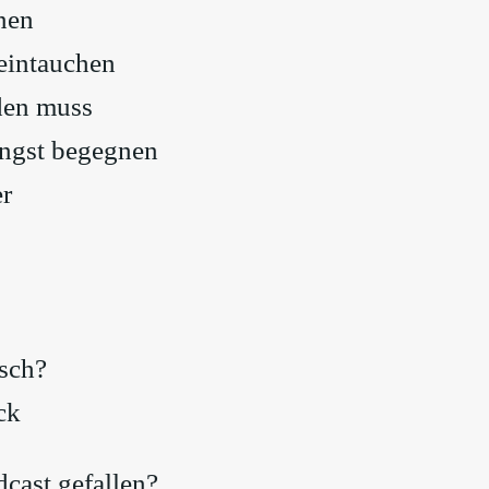
nen
eintauchen
den muss
Angst begegnen
r
isch?
ck
dcast gefallen?