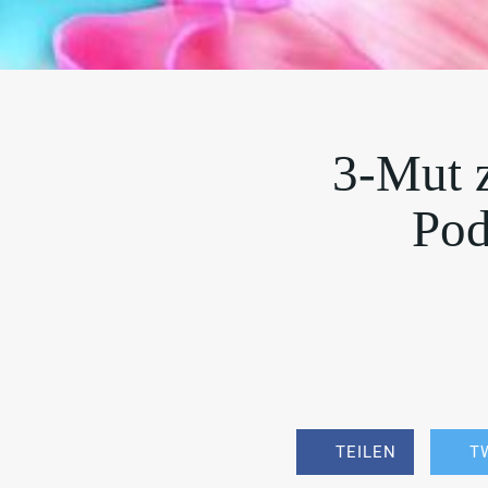
3-Mut 
Pod
TEILEN
T