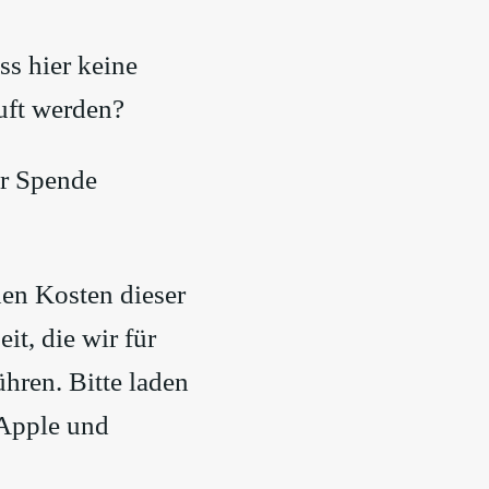
ss hier keine
uft werden?
er Spende
hen Kosten dieser
it, die wir für
hren. Bitte laden
 Apple und