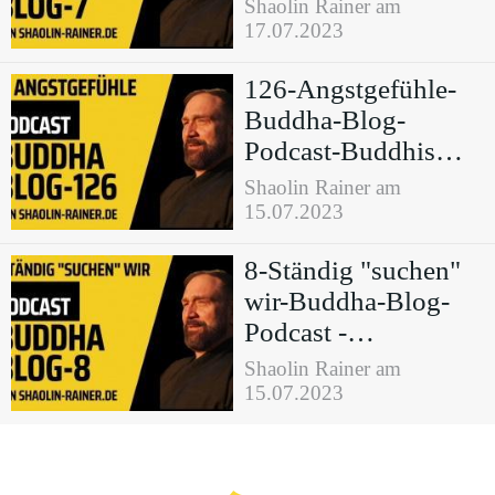
Podcast -
Shaolin Rainer am
Buddhismus im
17.07.2023
Alltag
126-Angstgefühle-
Buddha-Blog-
Podcast-Buddhismus
im Alltag
Shaolin Rainer am
15.07.2023
8-Ständig "suchen"
wir-Buddha-Blog-
Podcast -
Buddhismus im
Shaolin Rainer am
Alltag
15.07.2023