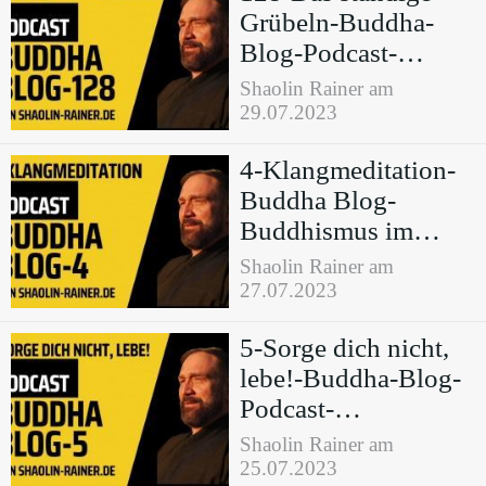
Grübeln-Buddha-
Blog-Podcast-
Buddhismus im
Shaolin Rainer am
Alltag
29.07.2023
4-Klangmeditation-
Buddha Blog-
Buddhismus im
Alltag - von Shaolin
Shaolin Rainer am
Rainer
27.07.2023
5-Sorge dich nicht,
lebe!-Buddha-Blog-
Podcast-
Buddhismus im
Shaolin Rainer am
Alltag
25.07.2023