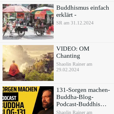
Buddhismus einfach
erklärt -
SR am 31.12.2024
VIDEO: OM
Chanting
Shaolin Rainer am
29.02.2024
131-Sorgen machen-
Buddha-Blog-
Podcast-Buddhismus
im Alltag
Shaolin Rainer am