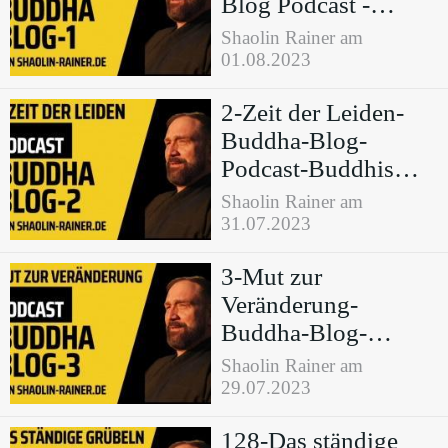
Blog Podcast -
Buddhismus im
Shaolin Rainer am
Alltag
01.08.2023
2-Zeit der Leiden-
Buddha-Blog-
Podcast-Buddhismus
im Alltag
Shaolin Rainer am
31.07.2023
3-Mut zur
Veränderung-
Buddha-Blog-
Podcast-Buddhismus
Shaolin Rainer am
im Alltag
29.07.2023
128-Das ständige