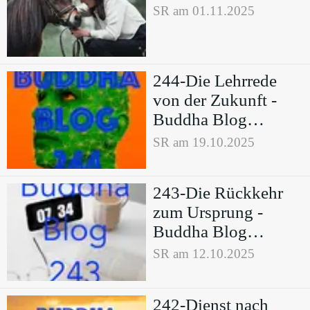
SR am 01.11.2025
244-Die Lehrrede
von der Zukunft -
Buddha Blog
Podcast-Buddhismus
SR am 19.10.2025
im Alltag
243-Die Rückkehr
zum Ursprung -
Buddha Blog
Podcast-Buddhismus
SR am 12.10.2025
im Alltag
242-Dienst nach