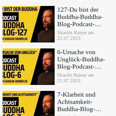
127-Du bist der
Buddha-Buddha-
Blog-Podcast-
Buddhismus im
Shaolin Rainer am
Alltag
22.07.2023
6-Ursache von
Unglück-Buddha-
Blog-Podcast-
Buddhismus im
Shaolin Rainer am
Alltag
21.07.2023
7-Klarheit und
Achtsamkeit-
Buddha-Blog-