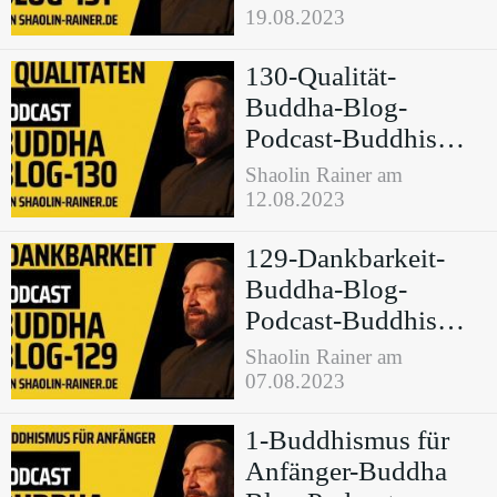
19.08.2023
130-Qualität-
Buddha-Blog-
Podcast-Buddhismus
im Alltag
Shaolin Rainer am
12.08.2023
129-Dankbarkeit-
Buddha-Blog-
Podcast-Buddhismus
im Alltag
Shaolin Rainer am
07.08.2023
1-Buddhismus für
Anfänger-Buddha