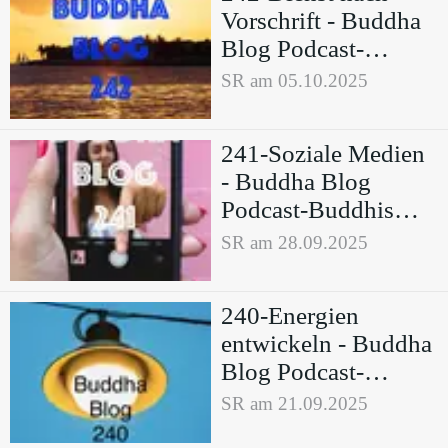
Vorschrift - Buddha
Blog Podcast-
Buddhismus im
SR am 05.10.2025
Alltag
241-Soziale Medien
- Buddha Blog
Podcast-Buddhismus
im Alltag
SR am 28.09.2025
240-Energien
entwickeln - Buddha
Blog Podcast-
Buddhismus im
SR am 21.09.2025
Alltag